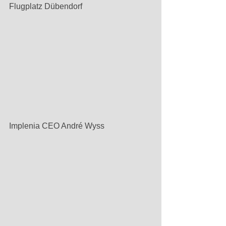
Flugplatz Dübendorf
Implenia CEO André Wyss 